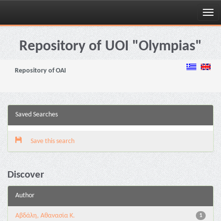
Skip
navigation
Repository of UOI "Olympias"
Repository of OAI
Saved Searches
Save this search
Discover
Author
Αβδάλη, Αθανασία Κ.
1