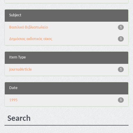
Subject
Βασιλικό Βιβλιοπωλείο
1
Δημόσιος εκδοτικός οίκος
1
Item Type
journalArticle
1
Date
1995
1
Search