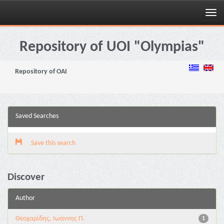
Skip
navigation
Repository of UOI "Olympias"
Repository of OAI
Saved Searches
Save this search
Discover
Author
Θεοχαρίδης, Ιωάννης Π.
1