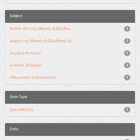
Subject
Defter 309 (της Εθνικής Βιβλιοθήκ...
1
Αρχεία της Εθνικής Βιβλιοθήκης Σό...
1
Διωγμοί Κυπρίων
1
Ιωάννης Φιλήμων
1
Οθωμανική Αυτοκρατορία
1
Item Type
journalArticle
1
Date