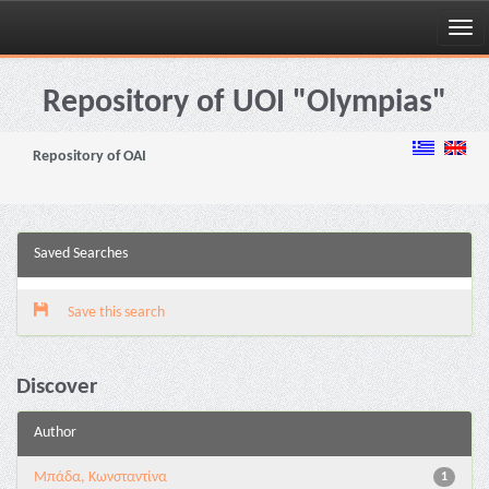
Skip
navigation
Repository of UOI "Olympias"
Repository of OAI
Saved Searches
Save this search
Discover
Author
Μπάδα, Κωνσταντίνα
1