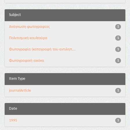
Subject
Ανάγνωση φωτογραφίας
1
Πολιτισμική κουλτούρα
1
Φωτογραφία (καταγραφή του αντιληπ...
1
Φωτογραφική εικόνα
1
Item Type
journalArticle
1
Date
1995
1