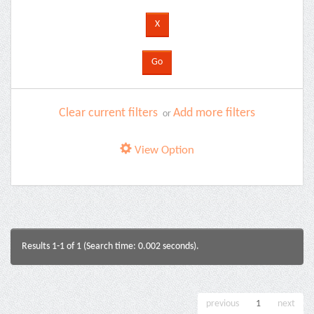
Clear current filters
Add more filters
or
View Option
Results 1-1 of 1 (Search time: 0.002 seconds).
previous
1
next