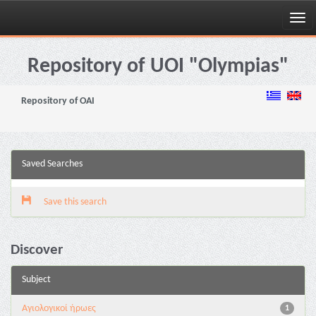
Skip
navigation
Repository of UOI "Olympias"
Repository of OAI
Saved Searches
Save this search
Discover
Subject
Αγιολογικοί ήρωες
1