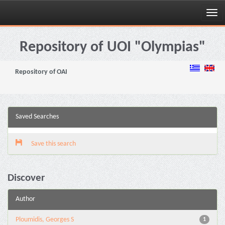
Skip
navigation
Repository of UOI "Olympias"
Repository of OAI
Saved Searches
Save this search
Discover
Author
Ploumidis, Georges S
1