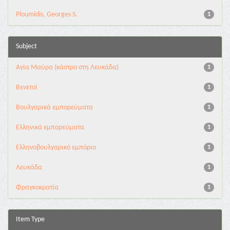
Ploumidis, Georges S.
1
Subject
Αγία Μαύρα (κάστρο στη Λευκάδα)
1
Βενετοί
1
Βουλγαρικά εμπορεύματα
1
Ελληνικά εμπορεύματα
1
Ελληνοβουλγαρικό εμπόριο
1
Λευκάδα
1
Φραγκοκρατία
1
Item Type