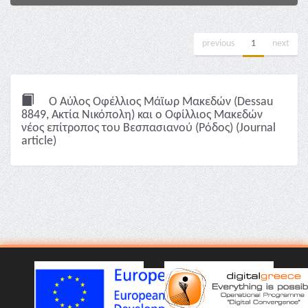
previous
1
next
Ο Αύλος Οφέλλιος Μάϊωρ Μακεδών (Dessau
8849, Ακτία Νικόπολη) και ο Οφίλλιος Μακεδών
νέος επίτροπος του Βεσπασιανού (Ρόδος) (Journal
article)