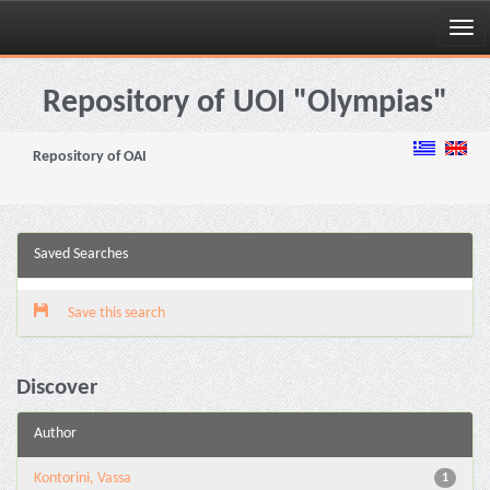
Skip
navigation
Repository of UOI "Olympias"
Repository of OAI
Saved Searches
Save this search
Discover
Author
Kontorini, Vassa
1