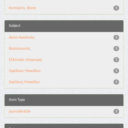
Κοντορίνη, Βάσα
1
Subject
Ακτία Νικόπολις
1
Βεσπασιανός
1
Ελληνικές επιγραφές
1
Οφέλλιος Μακεδών
1
Οφίλλιος Μακεδών
1
Item Type
journalArticle
1