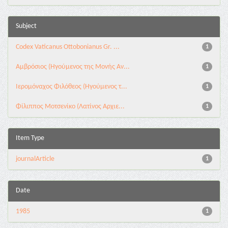
Subject
Codex Vaticanus Ottobonianus Gr. ...
1
Αμβρόσιος (Ηγούμενος της Μονής Αν...
1
Ιερομόναχος Φιλόθεος (Ηγούμενος τ...
1
Φίλιππος Μοτσενίκο (Λατίνος Αρχιε...
1
Item Type
journalArticle
1
Date
1985
1