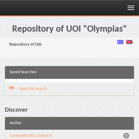
Skip
navigation
Repository of UOI "Olympias"
Repository of OAI
Saved Searches
Save this search
Discover
Author
Constantinides, Costas N.
1