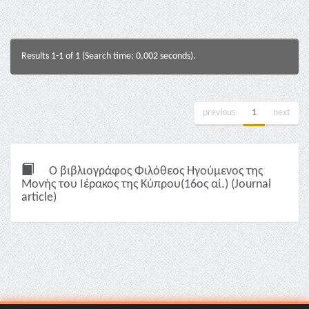
Results 1-1 of 1 (Search time: 0.002 seconds).
previous
1
next
Ο βιβλιογράφος Φιλόθεος Hγούμενος της
Μονής του Ιέρακος της Κύπρου(16ος αί.) (Journal
article)