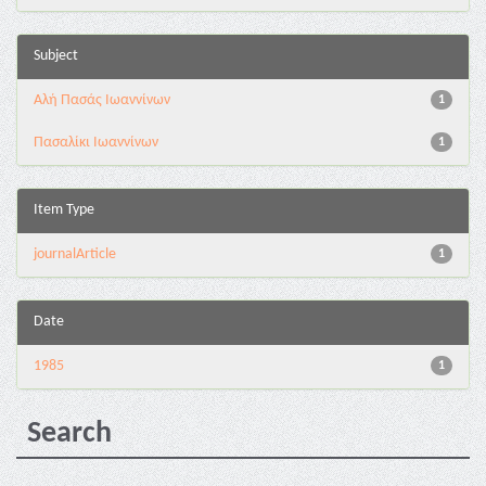
Subject
Αλή Πασάς Ιωαννίνων
1
Πασαλίκι Ιωαννίνων
1
Item Type
journalArticle
1
Date
1985
1
Search