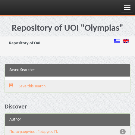
Skip
navigation
Repository of UOI "Olympias"
Repository of OAI
Saved Searches
Save this search
Discover
Author
Παπαγεωργίου, Γεώργιος Π.
1