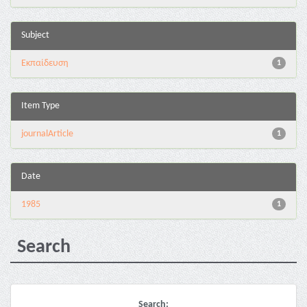
Subject
Εκπαίδευση
1
Item Type
journalArticle
1
Date
1985
1
Search
Search: