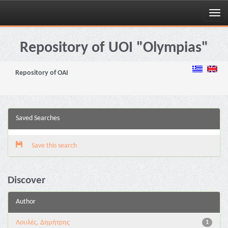
Skip
navigation
Repository of UOI "Olympias"
Repository of OAI
Saved Searches
Save this search
Discover
Author
Λουλές, Δημήτρης
1