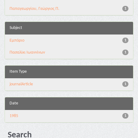
Παπαγεωργίου, Γεώργιος Π.
1
Subject
Εμπόριο
1
Πασαλίκι Ιωαννίνων
1
Item Type
journalArticle
1
Date
1985
1
Search