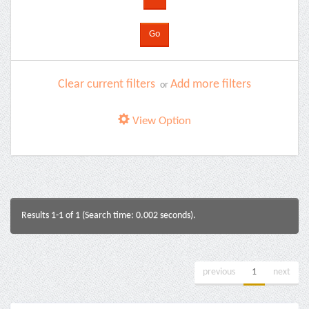
Clear current filters
Add more filters
or
View Option
Results 1-1 of 1 (Search time: 0.002 seconds).
previous
1
next