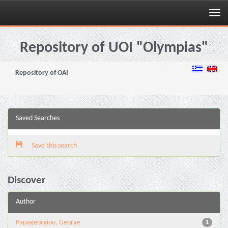
Skip
navigation
Repository of UOI "Olympias"
Repository of OAI
Saved Searches
Save this search
Discover
Author
Papageorgiou, George
1