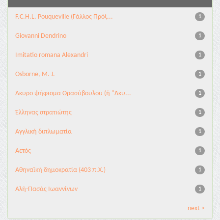
F.C.H.L. Pouqueville (Γάλλος Πρόξ...
1
Giovanni Dendrino
1
Imitatio romana Alexandri
1
Osborne, M. J.
1
Άκυρο ψήφισμα Θρασύβουλου (ή "Άκυ...
1
Έλληνας στρατιώτης
1
Αγγλική διπλωματία
1
Αετός
1
Αθηναϊκή δημοκρατία (403 π.Χ.)
1
Αλή-Πασάς Ιωαννίνων
1
next >