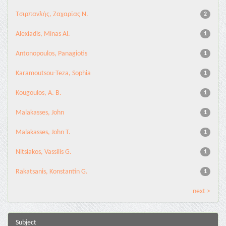
Τσιρπανλής, Ζαχαρίας Ν.
2
Alexiadis, Minas Al.
1
Antonopoulos, Panagiotis
1
Karamoutsou-Teza, Sophia
1
Kougoulos, A. B.
1
Malakasses, John
1
Malakasses, John T.
1
Nitsiakos, Vassilis G.
1
Rakatsanis, Konstantin G.
1
next >
Subject