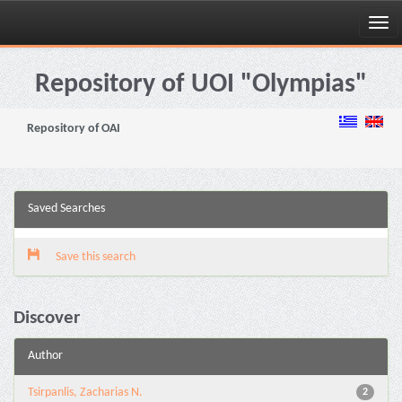
Skip
navigation
Repository of UOI "Olympias"
Repository of OAI
Saved Searches
Save this search
Discover
Author
Tsirpanlis, Zacharias N.
2