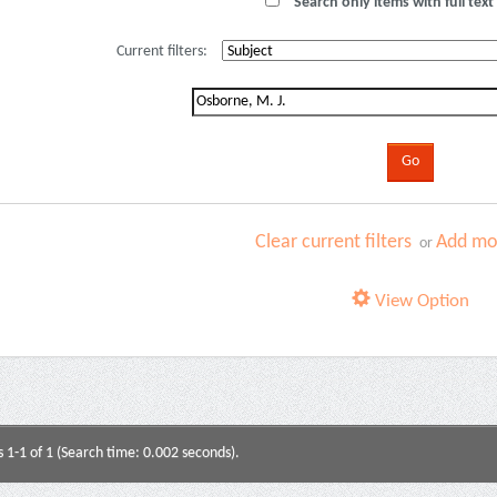
Search only items with full text 
Current filters:
Clear current filters
Add mor
or
View Option
s 1-1 of 1 (Search time: 0.002 seconds).