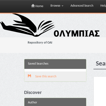
Browse
Advanced Search
Hel
Home
Skip
navigation
Repository of OAI
Sea
Saved Searches
Save this search
Discover
Author