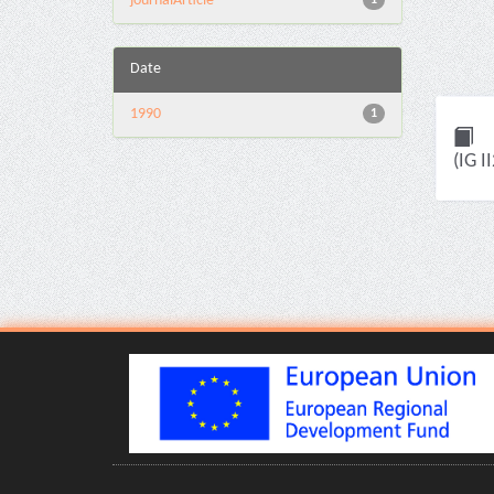
journalArticle
1
Date
1990
1
(IG I