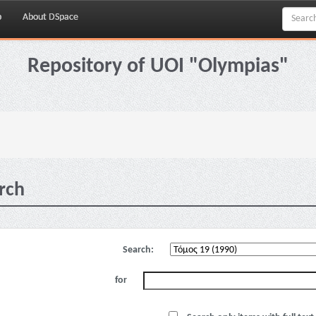
p
About DSpace
Repository of UOI "Olympias"
rch
Search:
for