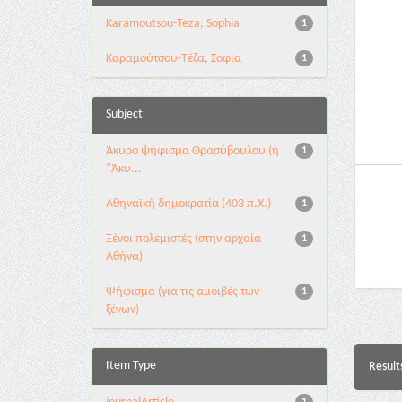
Karamoutsou-Teza, Sophia
1
Καραμούτσου-Τέζα, Σοφία
1
Subject
Άκυρο ψήφισμα Θρασύβουλου (ή
1
"Άκυ...
Αθηναϊκή δημοκρατία (403 π.Χ.)
1
Ξένοι πολεμιστές (στην αρχαία
1
Αθήνα)
Ψήφισμα (για τις αμοιβές των
1
ξένων)
Item Type
Result