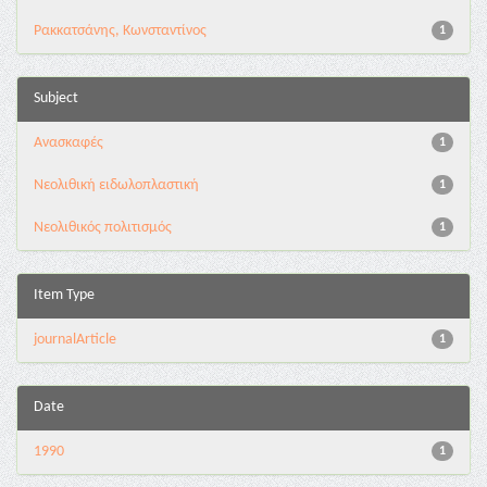
Ρακκατσάνης, Κωνσταντίνος
1
Subject
Ανασκαφές
1
Νεολιθική ειδωλοπλαστική
1
Νεολιθικός πολιτισμός
1
Item Type
journalArticle
1
Date
1990
1