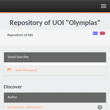
Skip
navigation
Repository of UOI "Olympias"
Repository of OAI
Saved Searches
Save this search
Discover
Author
Κούγκουλος, Αθανάσιος Γ.
1