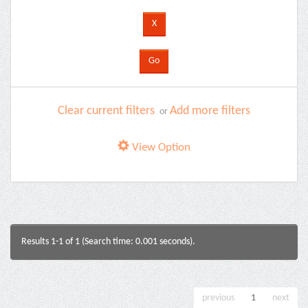
Clear current filters
Add more filters
or
View Option
Results 1-1 of 1 (Search time: 0.001 seconds).
previous
1
next