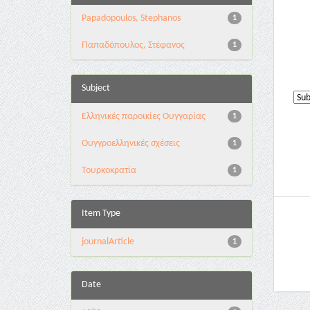
Papadopoulos, Stephanos
1
Παπαδόπουλος, Στέφανος
1
Subject
Ελληνικές παροικίες Ουγγαρίας
1
Ουγγροελληνικές σχέσεις
1
Τουρκοκρατία
1
Item Type
journalArticle
1
Date