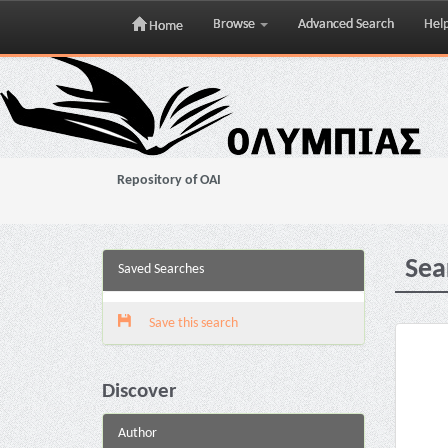
Browse
Advanced Search
Hel
Home
Skip
navigation
Repository of OAI
Sea
Saved Searches
Save this search
Discover
Author