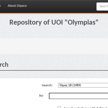
p
About DSpace
Repository of UOI "Olympias"
rch
Search:
for