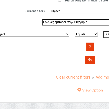
Search only items with full text 
Current filters:
Clear current filters
Add mor
or
View Option