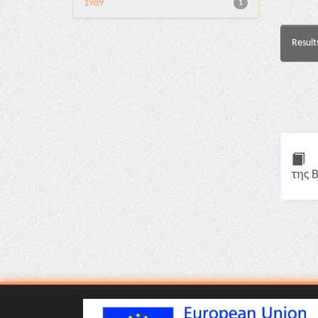
1989
1
Result
της 