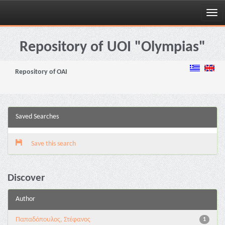
Skip
navigation
Repository of UOI "Olympias"
Repository of OAI
Saved Searches
Save this search
Discover
Author
Παπαδόπουλος, Στέφανος
1