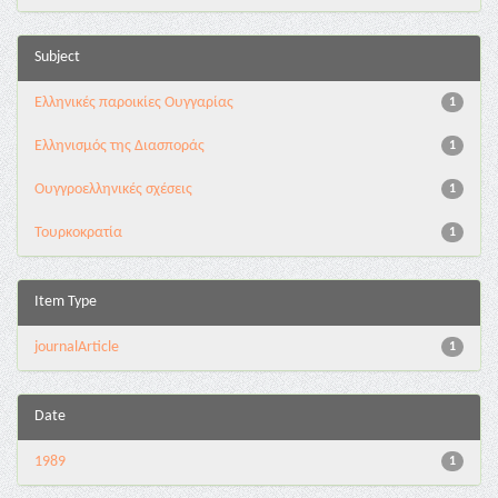
Subject
Ελληνικές παροικίες Ουγγαρίας
1
Ελληνισμός της Διασποράς
1
Ουγγροελληνικές σχέσεις
1
Τουρκοκρατία
1
Item Type
journalArticle
1
Date
1989
1