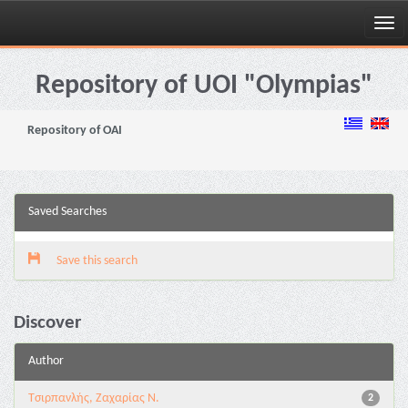
Skip
navigation
Repository of UOI "Olympias"
Repository of OAI
Saved Searches
Save this search
Discover
Author
Τσιρπανλής, Ζαχαρίας Ν.
2