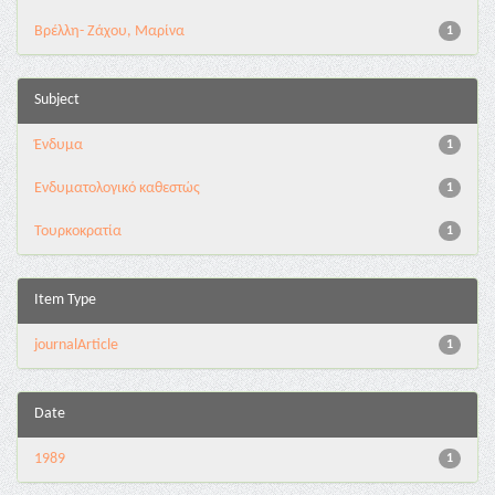
Βρέλλη- Ζάχου, Μαρίνα
1
Subject
Ένδυμα
1
Ενδυματολογικό καθεστώς
1
Τουρκοκρατία
1
Item Type
journalArticle
1
Date
1989
1