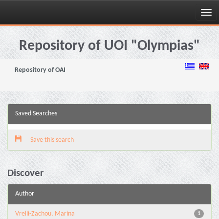
Skip
navigation
Repository of UOI "Olympias"
Repository of OAI
Saved Searches
Save this search
Discover
Author
Vrelli-Zachou, Marina
1