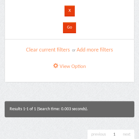
Clear current filters
Add more filters
or
View Option
Results 1-1 of 1 (Search time: 0.003 seconds).
previous
1
next