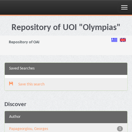
Skip
navigation
Repository of UOI "Olympias"
Repository of OAI
Saved Searches
Save this search
Discover
Author
Papageorgiou, Georges
1