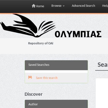
Browse
Advanced Search
Hel
Home
Skip
navigation
Repository of OAI
Sea
Saved Searches
Save this search
Discover
Author