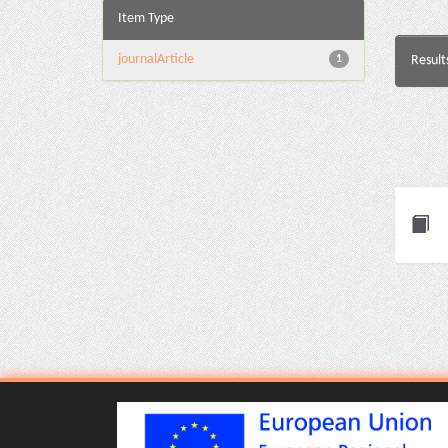
Item Type
journalArticle
1
Result