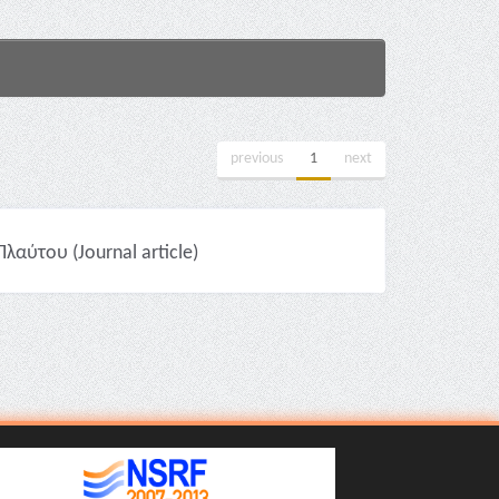
previous
1
next
αύτου (Journal article)