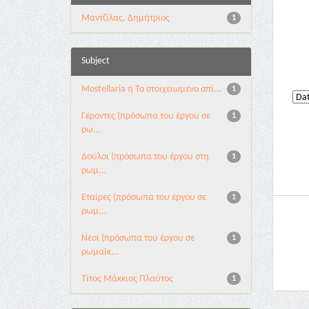
Μαντζίλας, Δημήτριος
1
Subject
Mostellaria ή Το στοιχειωμένο σπί...
1
Γέροντες (πρόσωπα του έργου σε
1
ρω...
Δούλοι (πρόσωπα του έργου στη
1
ρωμ...
Εταίρες (πρόσωπα του έργου σε
1
ρωμ...
Νέοι (πρόσωπα του έργου σε
1
ρωμαϊκ...
Τίτος Μάκκιος Πλαύτος
1