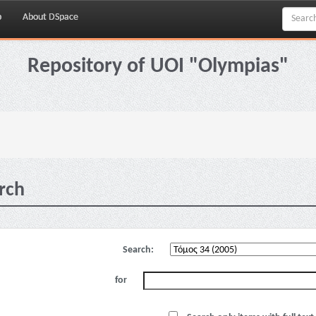
p
About DSpace
Repository of UOI "Olympias"
rch
Search:
for