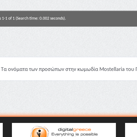
s 1-1 of 1 (Search time: 0.002 seconds).
Τα ονόματα των προσώπων στην κωμωδία Mostellaria του Πλ