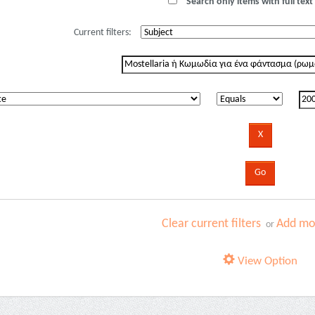
Search only items with full text 
Current filters:
Clear current filters
Add mor
or
View Option