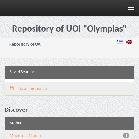
Skip
navigation
Repository of UOI "Olympias"
Repository of OAI
Saved Searches
Save this search
Discover
Author
Μάντζιου, Μαίρη
1