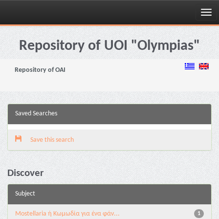
Skip
navigation
Repository of UOI "Olympias"
Repository of OAI
Saved Searches
Save this search
Discover
Subject
Mostellaria ή Κωμωδία για ένα φάν...
1