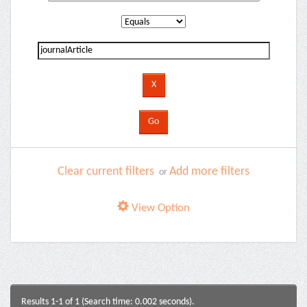
Clear current filters
Add more filters
or
View Option
Results 1-1 of 1 (Search time: 0.002 seconds).