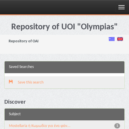
Skip
navigation
Repository of UOI "Olympias"
Repository of OAI
Saved Searches
Save this search
Discover
Subject
Mostellaria ή Κωμωδία για ένα φάν...
1