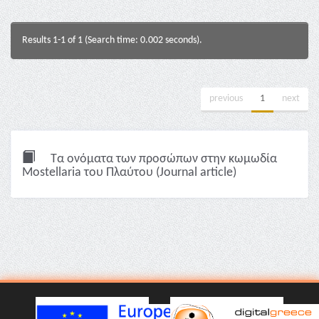
Results 1-1 of 1 (Search time: 0.002 seconds).
previous
1
next
Τα ονόματα των προσώπων στην κωμωδία
Mostellaria του Πλαύτου (Journal article)