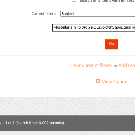
Search only items with full text 
Current filters:
Clear current filters
Add mor
or
View Option
s 1-1 of 1 (Search time: 0.002 seconds).