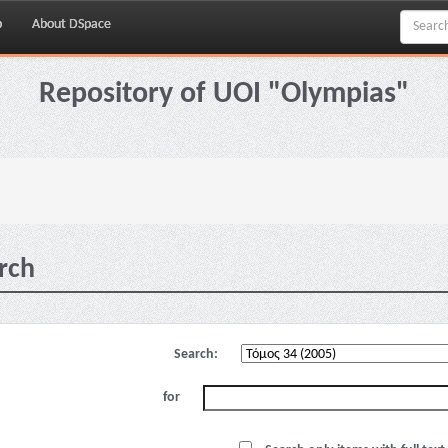
p
About DSpace
Repository of UOI "Olympias"
rch
Search:
for