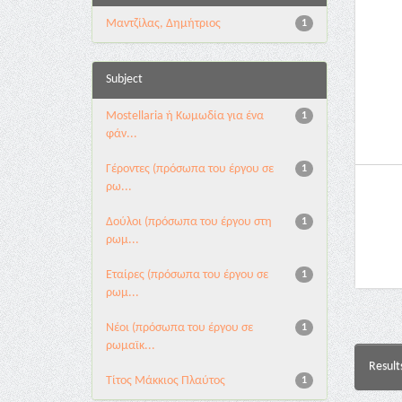
Μαντζίλας, Δημήτριος
1
Subject
Mostellaria ή Κωμωδία για ένα
1
φάν...
Γέροντες (πρόσωπα του έργου σε
1
ρω...
Δούλοι (πρόσωπα του έργου στη
1
ρωμ...
Εταίρες (πρόσωπα του έργου σε
1
ρωμ...
Νέοι (πρόσωπα του έργου σε
1
ρωμαϊκ...
Result
Τίτος Μάκκιος Πλαύτος
1