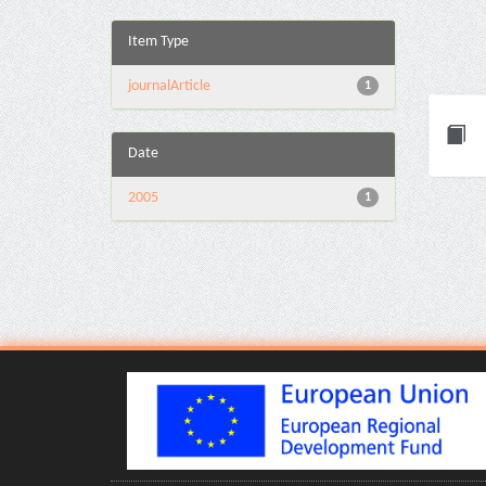
Item Type
journalArticle
1
Date
2005
1