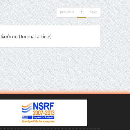
previous
1
next
αύτου (Journal article)