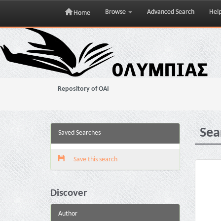
Browse
Advanced Search
Hel
Home
Skip
navigation
Repository of OAI
Sea
Saved Searches
Save this search
Discover
Author