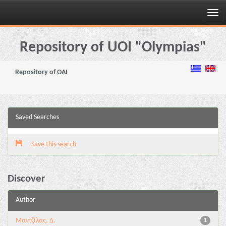
Skip
navigation
Repository of UOI "Olympias"
Repository of OAI
Saved Searches
Save this search
Discover
Author
Μαντζίλας, Δ.
1