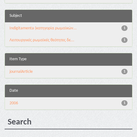
Subject
Indigitamenta (κατηγορία ρωμαϊκών...
1
Λειτουργικές ρωμαϊκές θεότητες δε...
1
Item Type
journalArticle
1
Date
2006
1
Search