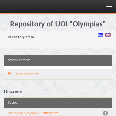
Skip
navigation
Repository of UOI "Olympias"
Repository of OAI
Saved Searches
Save this search
Discover
Subject
Saturnalia Μακροβίου (επιτομή τη...
1