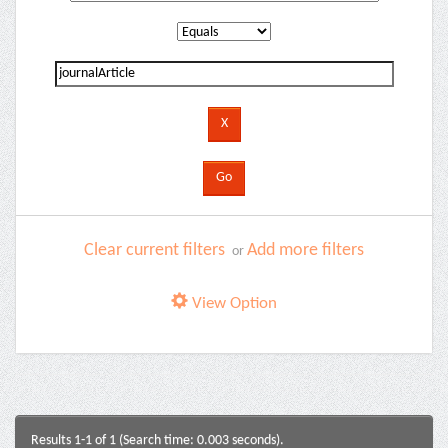
Clear current filters
Add more filters
or
View Option
Results 1-1 of 1 (Search time: 0.003 seconds).