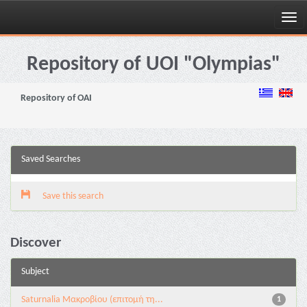
Skip
navigation
Repository of UOI "Olympias"
Repository of OAI
Saved Searches
Save this search
Discover
Subject
Saturnalia Μακροβίου (επιτομή τη...
1