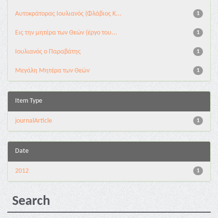
Αυτοκράτορας Ιουλιανός (Φλάβιος Κ...
1
Εις την μητέρα των Θεών (έργο του...
1
Ιουλιανός ο Παραβάτης
1
Μεγάλη Μητέρα των Θεών
1
Item Type
journalArticle
1
Date
2012
1
Search