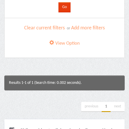
Clear current filters
Add more filters
or
View Option
Results 1-1 of 1 (Search time: 0.002 seconds).
previous
1
next