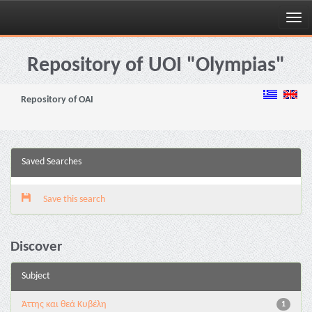
Skip
navigation
Repository of UOI "Olympias"
Repository of OAI
Saved Searches
Save this search
Discover
Subject
Άττης και θεά Κυβέλη
1