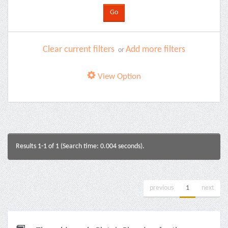
Clear current filters
Add more filters
or
View Option
Results 1-1 of 1 (Search time: 0.004 seconds).
previous
1
next