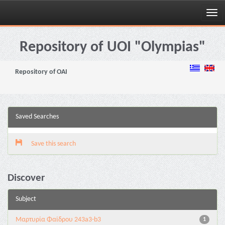
Skip
navigation
Repository of UOI "Olympias"
Repository of OAI
Saved Searches
Save this search
Discover
Subject
Μαρτυρία Φαίδρου 243a3-b3
1