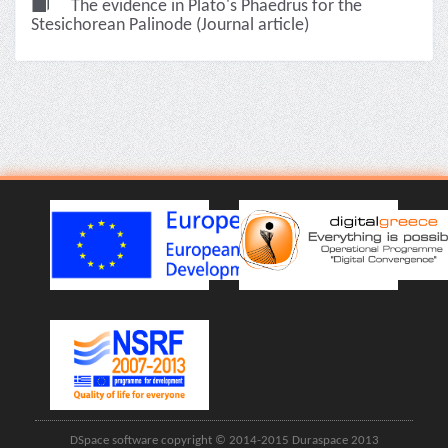
The evidence in Plato's Phaedrus for the
Stesichorean Palinode (Journal article)
DSpace software copyright © 2014-2015 Duraspace 2013