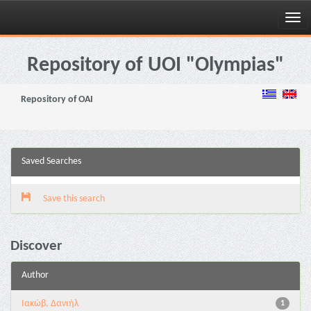
Skip
navigation
Repository of UOI "Olympias"
Repository of OAI
Saved Searches
Save this search
Discover
Author
Ιακώβ, Δανιήλ
1