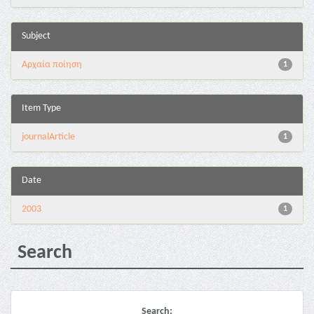
Subject
Αρχαία ποίηση
1
Item Type
journalArticle
1
Date
2003
1
Search
Search: