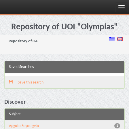
Skip
navigation
Repository of UOI "Olympias"
Repository of OAI
Saved Searches
Save this search
Discover
Subject
Αρχαία λογοτεχνία
1