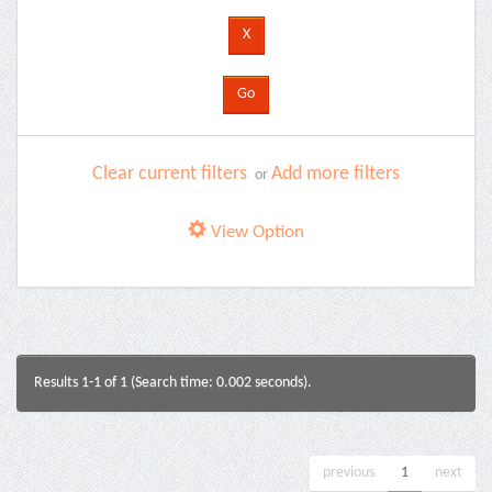
Clear current filters
Add more filters
or
View Option
Results 1-1 of 1 (Search time: 0.002 seconds).
previous
1
next