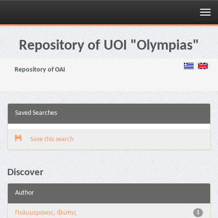
Skip
navigation
Repository of UOI "Olympias"
Repository of OAI
Saved Searches
Save this search
Discover
Author
Πολυμεράκης, Φώτης
1