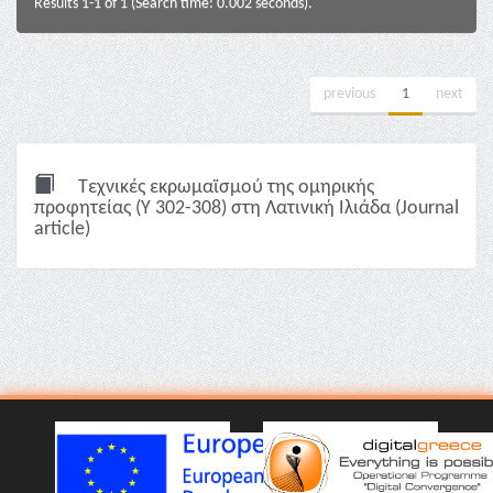
Results 1-1 of 1 (Search time: 0.002 seconds).
previous
1
next
Τεχνικές εκρωμαϊσμού της ομηρικής
προφητείας (Y 302-308) στη Λατινική Ιλιάδα (Journal
article)