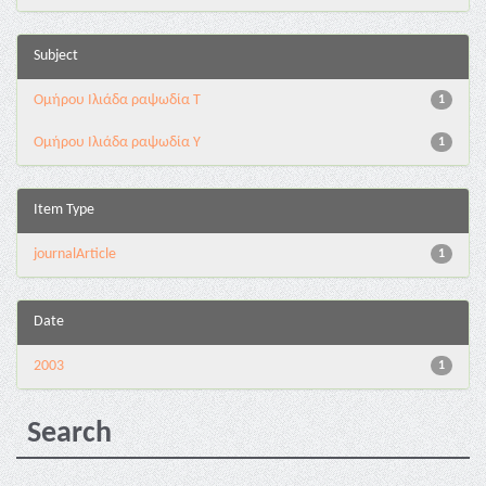
Subject
Ομήρου Ιλιάδα ραψωδία Τ
1
Ομήρου Ιλιάδα ραψωδία Υ
1
Item Type
journalArticle
1
Date
2003
1
Search