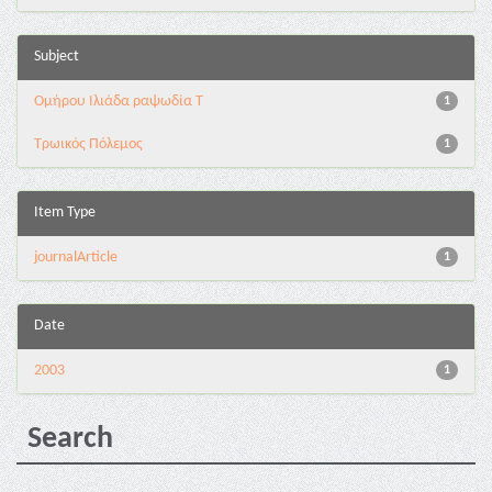
Subject
Ομήρου Ιλιάδα ραψωδία Τ
1
Τρωικός Πόλεμος
1
Item Type
journalArticle
1
Date
2003
1
Search