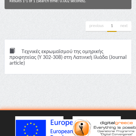
Results 1-1 of 1 (Search time: 0.002 seconds).
previous
1
next
Τεχνικές εκρωμαϊσμού της ομηρικής
προφητείας (Y 302-308) στη Λατινική Ιλιάδα (Journal
article)