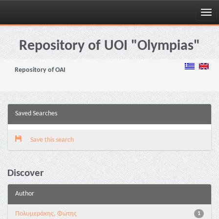
Skip
navigation
Repository of UOI "Olympias"
Repository of OAI
Saved Searches
Save this search
Discover
Author
Πολυμεράκης, Φώτης
1