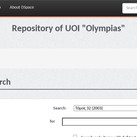
p
About DSpace
Repository of UOI "Olympias"
rch
Search:
for