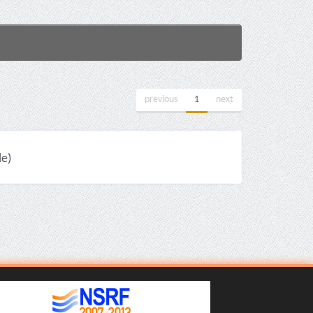
previous
1
next
le)