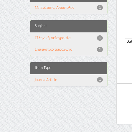
Μπενάτσης, Απόστολος
1
Subject
Ελληνική πεζογραφία
1
Σημειωτικό τετράγωνο
1
Item Type
journalArticle
1