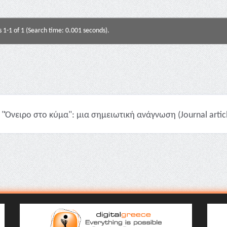
s 1-1 of 1 (Search time: 0.001 seconds).
"Όνειρο στο κύμα": μια σημειωτική ανάγνωση (Journal artic