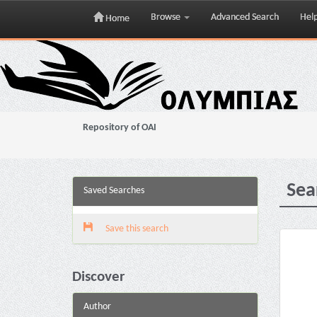
Browse
Advanced Search
Hel
Home
Skip
navigation
Repository of OAI
Sea
Saved Searches
Save this search
Discover
Author