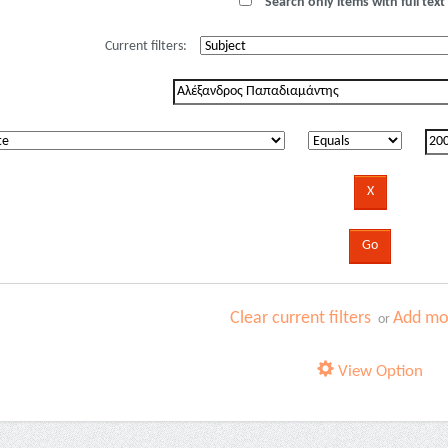
Search only items with full text 
Current filters:
Clear current filters
Add mor
or
View Option