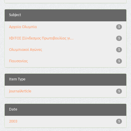
Subject
Αρχαία Ολυμπία
1
ΙΦΙΤΟΣ (Σύνδεσμος Πρωτοβουλίας γι...
1
Ολυμπιακοί Αγώνες
1
Παυσανίας
1
Item Type
journalArticle
1
Date
2003
1