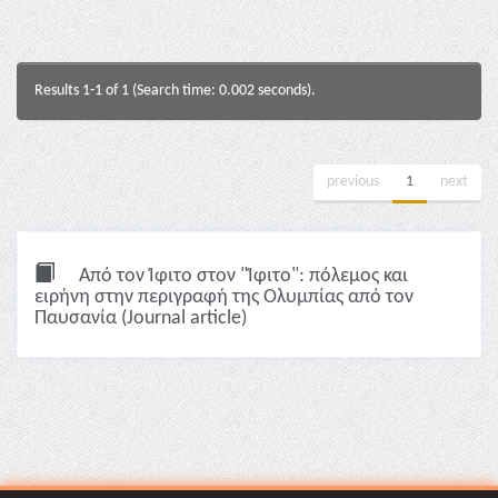
Results 1-1 of 1 (Search time: 0.002 seconds).
previous
1
next
Από τον Ίφιτο στον "Ίφιτο": πόλεμος και
ειρήνη στην περιγραφή της Ολυμπίας από τον
Παυσανία (Journal article)