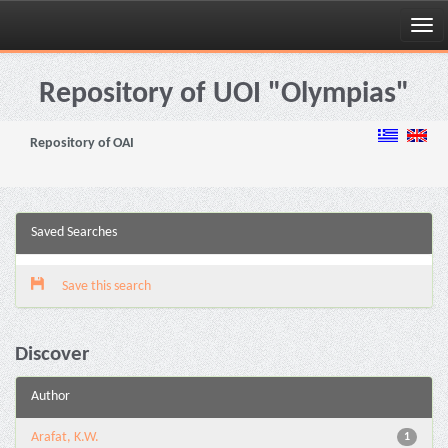
Skip
navigation
Repository of UOI "Olympias"
Repository of OAI
Saved Searches
Save this search
Discover
Author
Arafat, K.W.
1