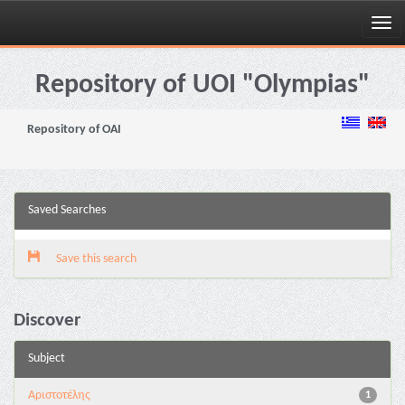
Skip
navigation
Repository of UOI "Olympias"
Repository of OAI
Saved Searches
Save this search
Discover
Subject
Αριστοτέλης
1