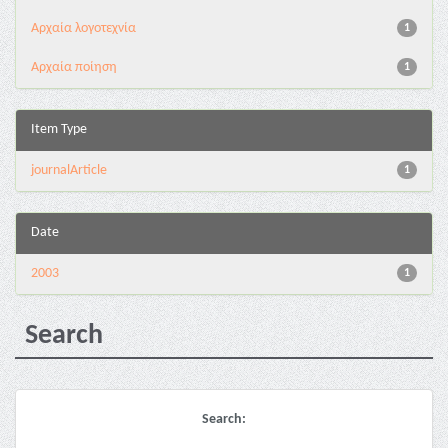
Αρχαία λογοτεχνία
1
Αρχαία ποίηση
1
Item Type
journalArticle
1
Date
2003
1
Search
Search: