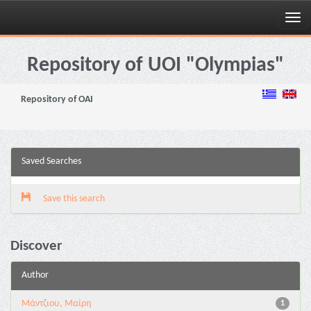
Skip
navigation
Repository of UOI "Olympias"
Repository of OAI
Saved Searches
Save this search
Discover
Author
Μάντζιου, Μαίρη
1