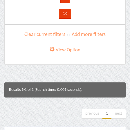
Clear current filters
Add more filters
or
View Option
Results 1-1 of 1 (Search time: 0.001 seconds).
previous
1
next