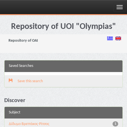
Skip
navigation
Repository of UOI "Olympias"
Repository of OAI
Saved Searches
Save this search
Discover
Subject
Δίδυμο Βρεττάκος-Ρίτσος
1