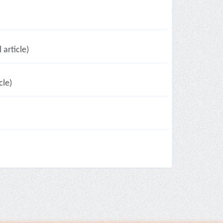
article)
cle)