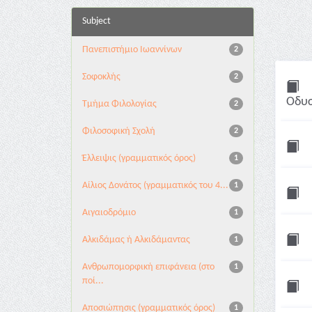
Subject
Πανεπιστήμιο Ιωαννίνων
2
Σοφοκλής
2
Οδυσ
Τμήμα Φιλολογίας
2
Φιλοσοφική Σχολή
2
Έλλειψις (γραμματικός όρος)
1
Αίλιος Δονάτος (γραμματικός του 4...
1
Αιγαιοδρόμιο
1
Αλκιδάμας ή Αλκιδάμαντας
1
Ανθρωπομορφική επιφάνεια (στο
1
ποί...
Αποσιώπησις (γραμματικός όρος)
1