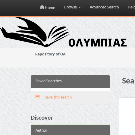
Browse
Advanced Search
Hel
Home
Skip
navigation
Repository of OAI
Sea
Saved Searches
Save this search
Discover
Author