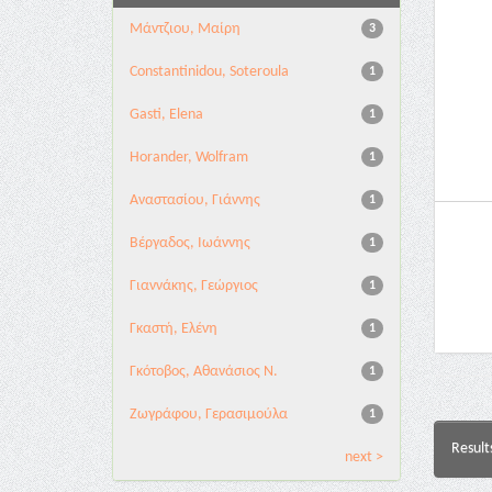
Μάντζιου, Μαίρη
3
Constantinidou, Soteroula
1
Gasti, Elena
1
Horander, Wolfram
1
Αναστασίου, Γιάννης
1
Βέργαδος, Ιωάννης
1
Γιαννάκης, Γεώργιος
1
Γκαστή, Ελένη
1
Γκότοβος, Αθανάσιος Ν.
1
Ζωγράφου, Γερασιμούλα
1
Result
next >