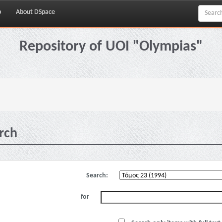
p
About DSpace
Repository of UOI "Olympias"
rch
Search:
for