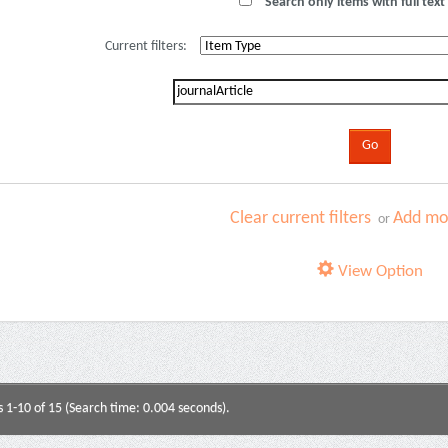
Search only items with full text 
Current filters:
Clear current filters
Add mor
or
View Option
s 1-10 of 15 (Search time: 0.004 seconds).