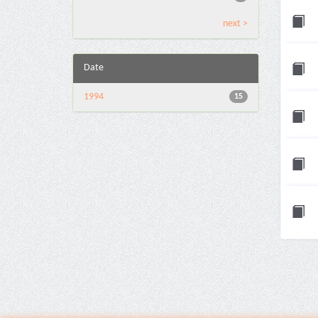
next >
Date
1994
15