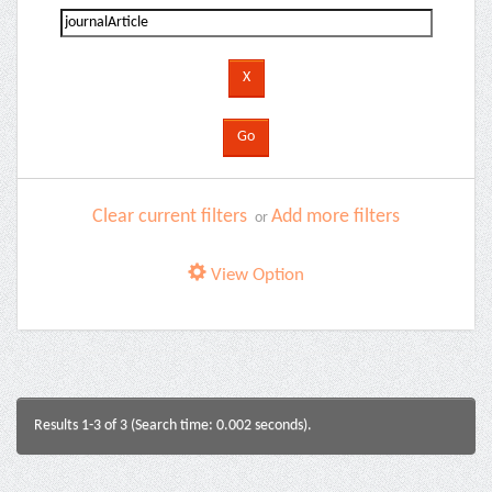
Clear current filters
Add more filters
or
View Option
Results 1-3 of 3 (Search time: 0.002 seconds).