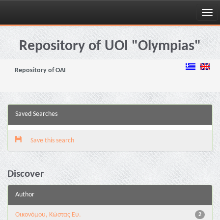
Skip
navigation
Repository of UOI "Olympias"
Repository of OAI
Saved Searches
Save this search
Discover
Author
Οικονόμου, Κώστας Ευ.
2