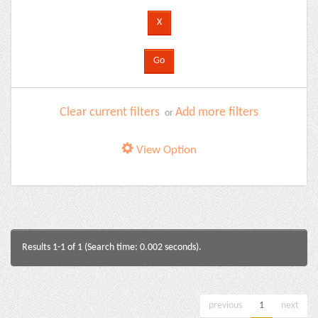
Clear current filters
Add more filters
or
View Option
Results 1-1 of 1 (Search time: 0.002 seconds).
previous
1
next