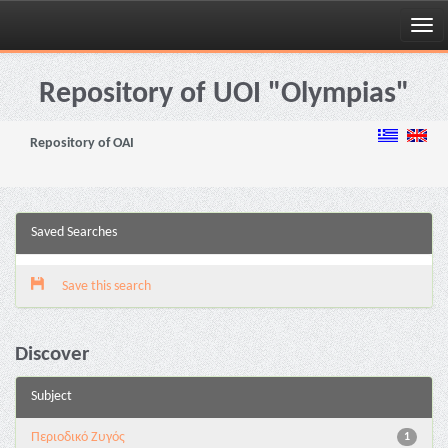
Skip
navigation
Repository of UOI "Olympias"
Repository of OAI
Saved Searches
Save this search
Discover
Subject
Περιοδικό Ζυγός
1