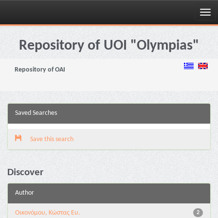
Skip
navigation
Repository of UOI "Olympias"
Repository of OAI
Saved Searches
Save this search
Discover
Author
Οικονόμου, Κώστας Ευ.
2