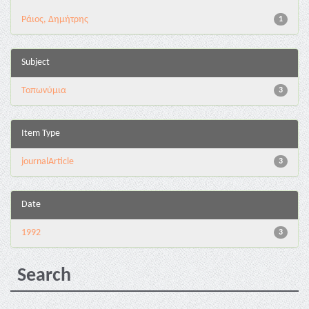
Ράιος, Δημήτρης
1
Subject
Τοπωνύμια
3
Item Type
journalArticle
3
Date
1992
3
Search