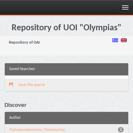
Skip
navigation
Repository of UOI "Olympias"
Repository of OAI
Saved Searches
Save this search
Discover
Author
Παπακωνσταντίνου, Παναγιώτης
2