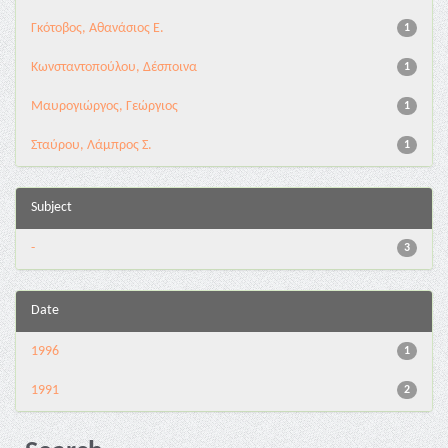
Γκότοβος, Αθανάσιος Ε.
1
Κωνσταντοπούλου, Δέσποινα
1
Μαυρογιώργος, Γεώργιος
1
Σταύρου, Λάμπρος Σ.
1
Subject
-
3
Date
1996
1
1991
2