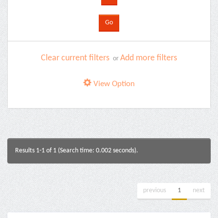
Clear current filters
Add more filters
or
View Option
Results 1-1 of 1 (Search time: 0.002 seconds).
previous
1
next