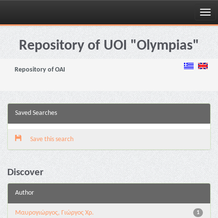
Skip
navigation
Repository of UOI "Olympias"
Repository of OAI
Saved Searches
Save this search
Discover
Author
Μαυρογιώργος, Γιώργος Χρ.
1