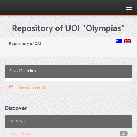
Skip
navigation
Repository of UOI "Olympias"
Repository of OAI
Saved Searches
Save this search
Discover
Item Type
journalArticle
23