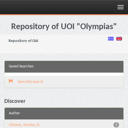
Skip
navigation
Repository of UOI "Olympias"
Repository of OAI
Saved Searches
Save this search
Discover
Author
Πέτσιος, Κώστας Θ.
1