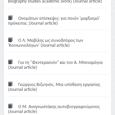
Biography studies academic work] (Journal article)
Oνομάτων επίσκεψις: για ποιόν 'μαρξισμό'
πρόκειται; (Journal article)
O Λ. Mαβίλης ως συνοδπόρος των
'Kοινωνιολόγων' (Journal article)
Για τη "Φεντερασιόν" και τον Α. Μπεναρόγια
(Journal article)
Γεώργιος Bιζυηνός. Mια υπόθεση εργασίας
(Journal article)
O M. Aναγνωστάκης αυτοβιογραφούμενος
(Journal article)