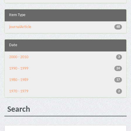
Item Type
journalArticle
48
Date
2000 - 2010
3
1990 - 1999
24
1980 - 1989
17
1970 - 1979
2
Search