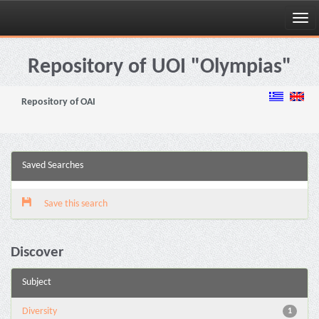
Skip
navigation
Repository of UOI "Olympias"
Repository of OAI
Saved Searches
Save this search
Discover
Subject
Diversity
1