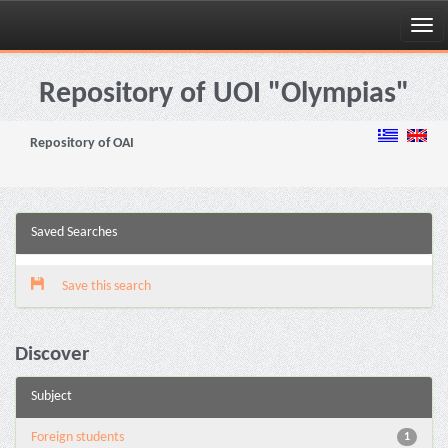
Skip
navigation
Repository of UOI "Olympias"
Repository of OAI
Saved Searches
Save this search
Discover
Subject
Foreign students
1