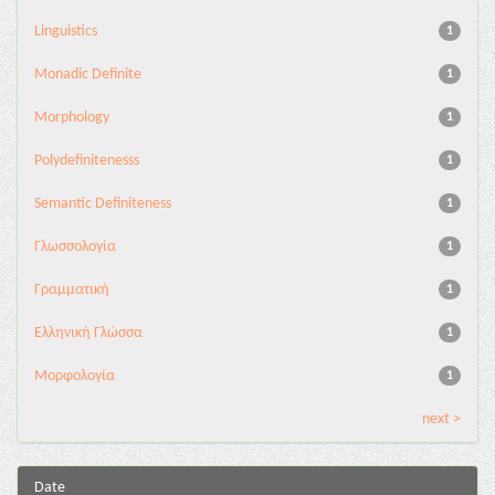
Linguistics
1
Monadic Definite
1
Morphology
1
Polydefinitenesss
1
Semantic Definiteness
1
Γλωσσολογία
1
Γραμματική
1
Ελληνική Γλώσσα
1
Μορφολογία
1
next >
Date