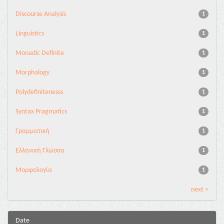
Discourse Analysis
1
Linguistics
1
Monadic Definite
1
Morphology
1
Polydefinitenesss
1
Syntax Pragmatics
1
Γραμματική
1
Ελληνική Γλώσσα
1
Μορφολογία
1
next >
Date