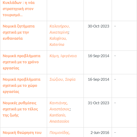
Κυκλάδων : η νέα
στρατηγική στον
τουρισμό..
Νομικά ζητήματα
Καλογήρου,
30-Oct-2023
-
σχετικά με την
Αικατερίνη
;
ευθανασία
Kalogirou,
Katerina
Νομικά προβλήματα
Κόμη, Ιφιγένεια
16-Sep-2014
-
σχετικά με το χρόνο
εργασίας
Νομικά προβλήματα
Σιώζιου, Σοφία
16-Sep-2014
-
σχετικά με το χώρο
εργασίας
Νομικές ρυθμίσεις
Καντιάνης,
31-Oct-2023
-
σχετικά με το τέλος
Αναστάσιος
;
της ζωής
Kantianis,
Anastassios
Νομική θεώρηση του
Ποιμενίδης,
2-Jun-2016
-