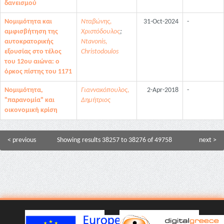
δανεισμού
Νομιμότητα και
Νταβώνης,
31-Oct-2024
-
αμφισβήτηση της
Χριστόδουλος
;
αυτοκρατορικής
Ntavonis,
εξουσίας στο τέλος
Christodoulos
του 12ου αιώνα: ο
όρκος πίστης του 1171
Νομιμότητα,
Γιαννακόπουλος,
2-Apr-2018
-
"παρανομία" και
Δημήτριος
οικονομική κρίση
< previous
Showing results 38257 to 38276 of 49758
next >