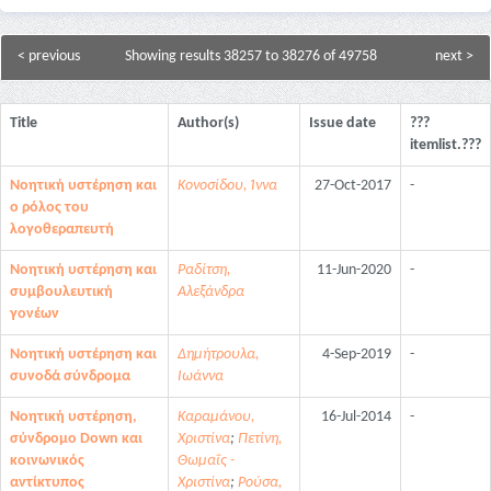
< previous
Showing results 38257 to 38276 of 49758
next >
Title
Author(s)
Issue date
???
itemlist.???
Νοητική υστέρηση και
Κονοσίδου, Ίννα
27-Oct-2017
-
ο ρόλος του
λογοθεραπευτή
Νοητική υστέρηση και
Ραδίτση,
11-Jun-2020
-
συμβουλευτική
Αλεξάνδρα
γονέων
Νοητική υστέρηση και
Δημήτρουλα,
4-Sep-2019
-
συνοδά σύνδρομα
Ιωάννα
Νοητική υστέρηση,
Καραμάνου,
16-Jul-2014
-
σύνδρομο Down και
Χριστίνα
;
Πετίνη,
κοινωνικός
Θωμαΐς -
αντίκτυπος
Χριστίνα
;
Ρούσα,