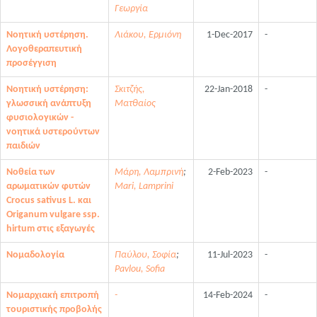
Γεωργία
Νοητική υστέρηση.
Λιάκου, Ερμιόνη
1-Dec-2017
-
Λογοθεραπευτική
προσέγγιση
Νοητική υστέρηση:
Σκιτζής,
22-Jan-2018
-
γλωσσική ανάπτυξη
Ματθαίος
φυσιολογικών -
νοητικά υστερούντων
παιδιών
Νοθεία των
Μάρη, Λαμπρινή
;
2-Feb-2023
-
αρωματικών φυτών
Mari, Lamprini
Crocus sativus L. και
Origanum vulgare ssp.
hirtum στις εξαγωγές
Νομαδολογία
Παύλου, Σοφία
;
11-Jul-2023
-
Pavlou, Sofia
Νομαρχιακή επιτροπή
-
14-Feb-2024
-
τουριστικής προβολής