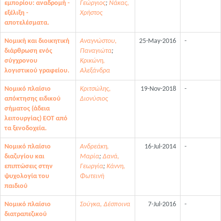
εμπορίου: αναδρομή -
Γεώργιος
;
Νάκας,
εξέλιξη -
Χρήστος
αποτελέσματα.
Νομική και διοικητική
Αναγνώστου,
25-May-2016
-
διάρθρωση ενός
Παναγιώτα
;
σύγχρονου
Κρικώνη,
λογιστικού γραφείου.
Αλεξάνδρα
Νομικό πλαίσιο
Κριτσώλης,
19-Nov-2018
-
απόκτησης ειδικού
Διονύσιος
σήματος (άδεια
λειτουργίας) ΕΟΤ από
τα ξενοδοχεία.
Νομικό πλαίσιο
Ανδρεάκη,
16-Jul-2014
-
διαζυγίου και
Μαρία
;
Δανά,
επιπτώσεις στην
Γεωργία
;
Κάννη,
ψυχολογία του
Φωτεινή
παιδιού
Νομικό πλαίσιο
Σούγκα, Δέσποινα
7-Jul-2016
-
διατραπεζικού